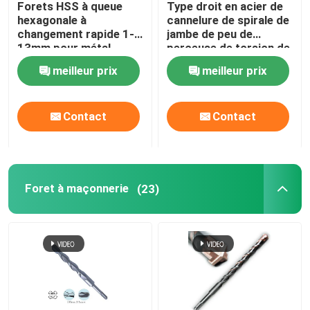
Forets HSS à queue
Type droit en acier de
hexagonale à
cannelure de spirale de
Peu de noyau de diamant
changement rapide 1-
jambe de peu de
13mm pour métal
perceuse de torsion de
HSS du cobalt M35
meilleur prix
meilleur prix
métrique
lame de scie circulaire TCT
Contact
Contact
Outil abrasif
bits de routeur de menuiserie
Foret à maçonnerie
(23)
Robinets de machine de HSS