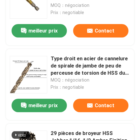
selon la norme DIN
MOQ：négociation
Prix：negotiable
meilleur prix
Contact
Type droit en acier de cannelure
de spirale de jambe de peu de
perceuse de torsion de HSS du
cobalt M35 métrique
MOQ：négociation
Prix：negotiable
meilleur prix
Contact
29 pièces de broyeur HSS