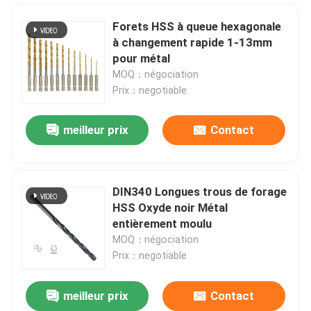
Forets HSS à queue hexagonale
à changement rapide 1-13mm
pour métal
MOQ：négociation
Prix：negotiable
meilleur prix
Contact
DIN340 Longues trous de forage
HSS Oxyde noir Métal
Maison
entièrement moulu
MOQ：négociation
Prix：negotiable
Produits
meilleur prix
Contact
Lames de scie à diamant pressées à froid pour le marbre de béton granitique
Au sujet de nous