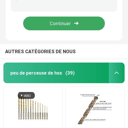
Ensemble de 8 scies cloches TCT 33-83mm pour la coupe de carreaux de marbre
Scie à trous TCT réglable de 20 à 90 mm pour la découpe de tuiles de marbre
mèches bois
Scie à trous TCT réglable de 30 à 120 mm pour le travail du bois
Scie cloche à pointe carbure de tungstène à queue SDS pour béton
lames de scies diamant
le CTT trouent a vu
AUTRES CATÉGORIES DE NOUS
ensemble de peu de foret
peu de perceuse de hss
(39)
Le trou en métal de Bi a vu
Le trou a vu pour le travail du bois
le trou de hss a vu