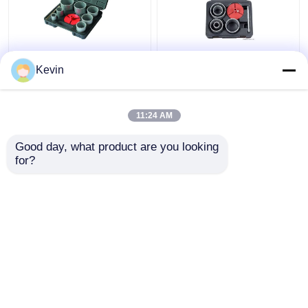
9 pièces de scie à
Ensemble de 7 scies
trous en carbure de
cloches à pointe
Kevin
tungstène 33-83 mm
carbure de tungstène
pour les tuiles de
pour carrelage en
marbre
marbre
11:24 AM
meilleur prix
meilleur prix
Good day, what product are you looking 
for?
Contact
Contact
Regardez plus
Aperçu
Au sujet de nous
Contactez-nous
Desktop Site
Plan du site
Privacy Policy