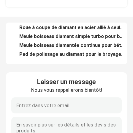
Lames de scie au diamant brasées sous vide pour lutte contre les incendies
Roue à coupe de diamant en acier allié à seule rangée pour le broyage de pierre
Visite d'usine
Meule boisseau diamant simple turbo pour béton 4-7 pouces
Meule boisseau diamantée continue pour béton, marbre, pierre
Contrôle de qualité
Pad de polissage au diamant pour le broyage à l'humidité 3-7 pouces
Pad de polissage humide diamant 3-5 pouces pour le marbre de béton
Contactez-nous
Meule boisseau diamantée de 4-5 pouces, brasée sous vide, bride M14/16
Meule boisseau diamantée brasée sous vide, filetage M14/16
Nouvelles
Meule diamantée double turbo rangée pour le meulage du béton et de la pierre
Laisser un message
10 pièces de scie cloche TCT en alliage pour acier inoxydable
Nous vous rappellerons bientôt!
Demandez une citation
7 pièces de scies cloches à pointe carbure de tungstène 14-35mm
Jeu de 6 scies cloches à pointe carbure de tungstène 22-65mm pour acier inoxydable
Scie à trous TCT en carbure de tungstène à pointe continue pour le métal
peu de perceuse de hss
9 pièces de scie à trous en carbure de tungstène 33-83 mm pour les tuiles de marbre
Ensemble de 7 scies cloches à pointe carbure de tungstène pour carrelage en marbre
Foret à maçonnerie