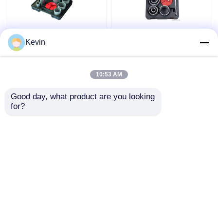
9 pièces de scie à
Ensemble de 7 scies
trous en carbure de
cloches à pointe
Kevin
tungstène 33-83 mm
carbure de tungstène
pour les tuiles de
pour carrelage en
marbre
marbre
10:53 AM
meilleur prix
meilleur prix
Good day, what product are you looking 
for?
Contact
Contact
Regardez plus
Aperçu
Au sujet de nous
Contactez-nous
Desktop Site
Plan du site
Privacy Policy