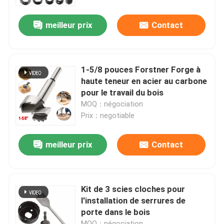
meilleur prix
Contact
Visite d'usine
Contrôle de qualité
1-5/8 pouces Forstner Forge à
haute teneur en acier au carbone
Contactez-nous
pour le travail du bois
MOQ：négociation
Prix：negotiable
Nouvelles
meilleur prix
Contact
Demandez une citation
peu de perceuse de hss
Kit de 3 scies cloches pour
l'installation de serrures de
porte dans le bois
Foret à maçonnerie
MOQ：négociation