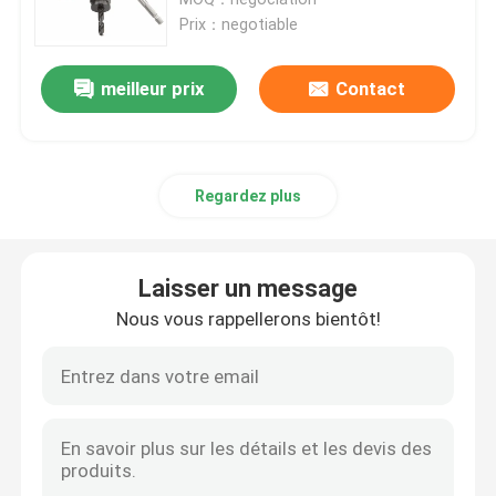
Prix：negotiable
mèches bois
meilleur prix
Contact
lames de scies diamant
Regardez plus
le CTT trouent a vu
ensemble de peu de foret
Laisser un message
Nous vous rappellerons bientôt!
Le trou en métal de Bi a vu
Le trou a vu pour le travail du bois
le trou de hss a vu