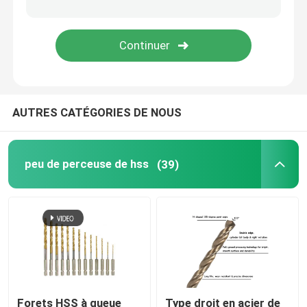
Peu de noyau de diamant
lame de scie circulaire TCT
AUTRES CATÉGORIES DE NOUS
Outil abrasif
bits de routeur de menuiserie
peu de perceuse de hss
(39)
Robinets de machine de HSS
Forets HSS à queue
Type droit en acier de