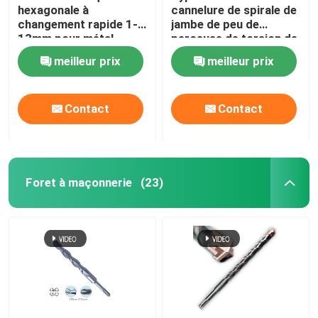
hexagonale à
cannelure de spirale de
changement rapide 1-
jambe de peu de
13mm pour métal
perceuse de torsion de
HSS du cobalt M35
meilleur prix
meilleur prix
métrique
Contact
Contact
Foret à maçonnerie
(23)