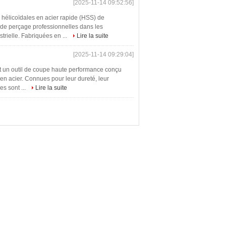
[2025-11-14 09:52:56]
 hélicoïdales en acier rapide (HSS) de
 perçage professionnelles dans les
trielle. Fabriquées en ...
Lire la suite
[2025-11-14 09:29:04]
 un outil de coupe haute performance conçu
 en acier. Connues pour leur dureté, leur
es sont ...
Lire la suite