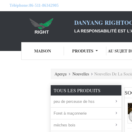
Téléphone:
86-511-86342905
DANYANG RIGHTOO
LA RESPONSABILITÉ EST L'
MAISON
PRODUITS
AU SUJET 
Aperçu
Nouvelles
Nouvelles De La Socié
TOUS LES PRODUITS
SO
peu de perceuse de hss
Foret à maçonnerie
mèches bois