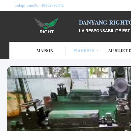
Téléphone:
86--18082090042
DANYANG RIGHTO
LA RESPONSABILITÉ EST 
MAISON
PRODUITS
AU SUJET 