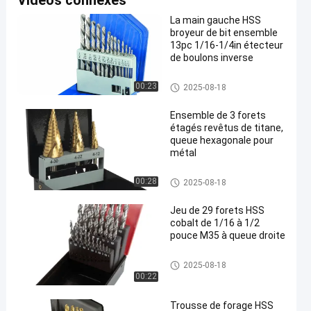
Vidéos connexes
La main gauche HSS
broyeur de bit ensemble
13pc 1/16-1/4in étecteur
de boulons inverse
ensemble de peu de foret
00:23
2025-08-18
Ensemble de 3 forets
étagés revêtus de titane,
queue hexagonale pour
métal
ensemble de peu de foret
00:28
2025-08-18
Jeu de 29 forets HSS
cobalt de 1/16 à 1/2
pouce M35 à queue droite
ensemble de peu de foret
2025-08-18
00:22
Trousse de forage HSS