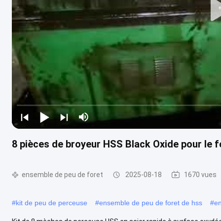
8 pièces de broyeur HSS Black Oxide pour le 
ensemble de peu de foret
2025-08-18
1670 vues
#
kit de peu de perceuse
#
ensemble de peu de foret de hss
#
en