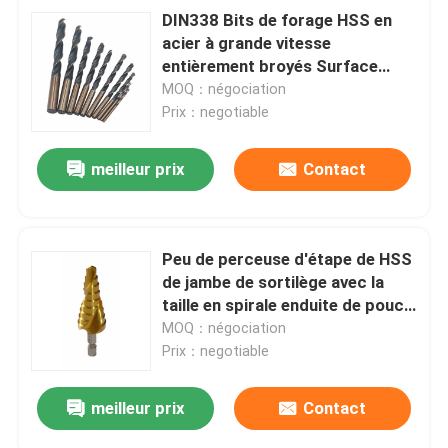
DIN338 Bits de forage HSS en
acier à grande vitesse
entièrement broyés Surface
noire / or
MOQ：négociation
Prix：negotiable
meilleur prix
Contact
Peu de perceuse d'étape de HSS
de jambe de sortilège avec la
taille en spirale enduite de pouce
de cannelure de titane
MOQ：négociation
Prix：negotiable
meilleur prix
Contact