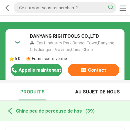
DANYANG RIGHTOOLS CO.,LTD
East Industry Park,Danbei Town,Danyang
City,Jiangsu Province,China,Chine
5.0
Fournisseur vérifié
Appelle maintenant
Contact
PRODUITS
AU SUJET DE NOUS
Chine peu de perceuse de hss
(39)