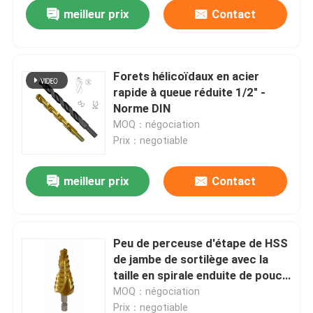
meilleur prix
Contact
Forets hélicoïdaux en acier
rapide à queue réduite 1/2" -
Norme DIN
MOQ：négociation
Prix：negotiable
meilleur prix
Contact
Maison
Peu de perceuse d'étape de HSS
de jambe de sortilège avec la
Produits
taille en spirale enduite de pouce
de cannelure de titane
MOQ：négociation
Au sujet de nous
Prix：negotiable