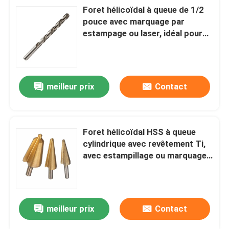
Foret hélicoïdal à queue de 1/2
pouce avec marquage par
estampage ou laser, idéal pour
les tâches de perçage industriel
du métal, du bois et du plastique,
et précis
meilleur prix
Contact
Foret hélicoïdal HSS à queue
cylindrique avec revêtement Ti,
avec estampillage ou marquage
laser, conçu pour réaliser des
trous constants et nets
meilleur prix
Contact