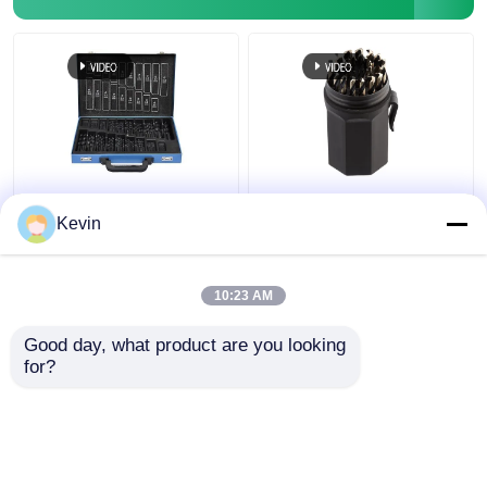
170 pièces de forets
29 pièces de broyeur
HSS pour le perçage de
HSS Jobber 1/16-1/2
Kevin
l'acier et du métal
Ambre Finition
10:23 AM
meilleur prix
meilleur prix
Good day, what product are you looking 
for?
Contact
Contact
Regardez plus