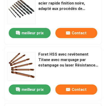
acier rapide finition noire,
adapté aux procédés de
métallurgie et de fabrication
meilleur prix
Contact
Foret HSS avec revêtement
Titane avec marquage par
estampage ou laser Résistance à
la chaleur jusqu'à 600°C Outils
de travail des métaux de
précision durables
meilleur prix
Contact