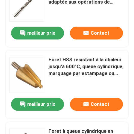
adaptée aux opérations de
fraisage industriel
Peu de noyau de diamant
meilleur prix
Contact
lame de scie circulaire TCT
Outil abrasif
Foret HSS résistant à la chaleur
jusqu'à 600°C, queue cylindrique,
bits de routeur de menuiserie
marquage par estampage ou
laser, pour projets
professionnels de perçage de
Robinets de machine de HSS
métaux
meilleur prix
Contact
Foret à queue cylindrique en