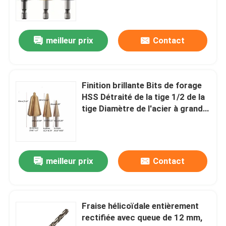
mèches bois
meilleur prix
Contact
lames de scies diamant
Finition brillante Bits de forage
le CTT trouent a vu
HSS Détraité de la tige 1/2 de la
tige Diamètre de l'acier à grande
vitesse du métal du bois du
ensemble de peu de foret
plastique
Le trou en métal de Bi a vu
meilleur prix
Contact
Le trou a vu pour le travail du bois
Fraise hélicoïdale entièrement
rectifiée avec queue de 12 mm,
le trou de hss a vu