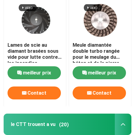
Lames de scie au
Meule diamantée
diamant brasées sous
double turbo rangée
vide pour lutte contre
pour le meulage du
les incendies
béton et de la pierre
meilleur prix
meilleur prix
Contact
Contact
le CTT trouent a vu
(20)