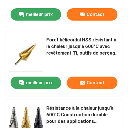
meilleur prix
Contact
Visite d'usine
Contrôle de qualité
Foret hélicoïdal HSS résistant à
la chaleur jusqu'à 600°C avec
Contactez-nous
revêtement Ti, outils de perçage
adaptés pour métal, bois et
plastique
Nouvelles
meilleur prix
Contact
Demandez une citation
peu de perceuse de hss
Résistance à la chaleur jusqu'à
600°C Construction durable
pour des applications
Foret à maçonnerie
industrielles de longue durée