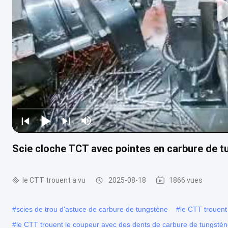
Scie cloche TCT avec pointes en carbure de t
le CTT trouent a vu
2025-08-18
1866 vues
#
scies de trou d'astuce de carbure de tungstène
#
le CTT trouent
#
le CTT trouent le coupeur avec des dents de carbure de tungstè