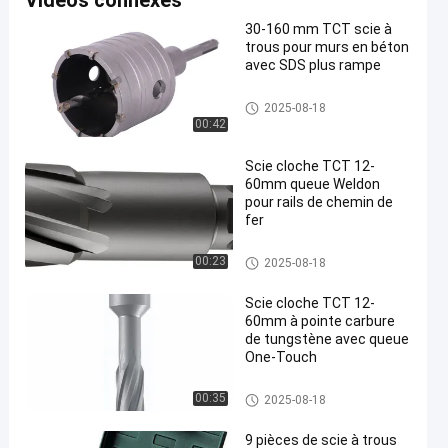
Vidéos connexes
30-160 mm TCT scie à
trous pour murs en béton
avec SDS plus rampe
le CTT trouent a vu
2025-08-18
00:42
Scie cloche TCT 12-
60mm queue Weldon
pour rails de chemin de
fer
le CTT trouent a vu
00:23
2025-08-18
Scie cloche TCT 12-
60mm à pointe carbure
de tungstène avec queue
One-Touch
le CTT trouent a vu
00:35
2025-08-18
9 pièces de scie à trous