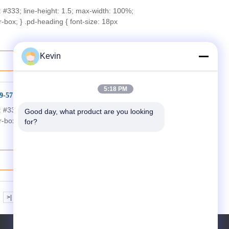
or: #333; line-height: 1.5; max-width: 100%;
-box; } .pd-heading { font-size: 18px
Kevin
5:18 PM
9-57 mm avec boîtier en plastique
or: #333; line-height: 1.5; max-width: 100%;
Good day, what product are you looking 
-box; } .pd-heading { font-size: 18px
for?
>|