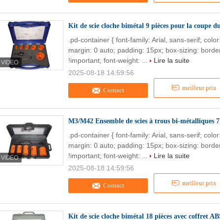
Kit de scie cloche bimétal 9 pièces pour la coupe d
.pd-container { font-family: Arial, sans-serif; col
margin: 0 auto; padding: 15px; box-sizing: border
!important; font-weight: ...
Lire la suite
2025-08-18 14:59:56
meilleur prix
Contact
M3/M42 Ensemble de scies à trous bi-métalliques 
.pd-container { font-family: Arial, sans-serif; col
margin: 0 auto; padding: 15px; box-sizing: border
!important; font-weight: ...
Lire la suite
2025-08-18 14:59:56
meilleur prix
Contact
Kit de scie cloche bimétal 18 pièces avec coffret A