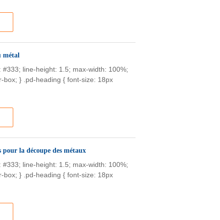
u métal
or: #333; line-height: 1.5; max-width: 100%;
-box; } .pd-heading { font-size: 18px
es pour la découpe des métaux
or: #333; line-height: 1.5; max-width: 100%;
-box; } .pd-heading { font-size: 18px