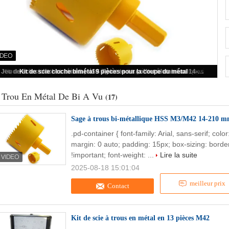
Sage à trous bi-métallique HSS M3/M42 14-210 mm avec arbre intégré
 Trou En Métal De Bi A Vu
(17)
Sage à trous bi-métallique HSS M3/M42 14-210 mm
.pd-container { font-family: Arial, sans-serif; col
margin: 0 auto; padding: 15px; box-sizing: border
!important; font-weight: ...
Lire la suite
2025-08-18 15:01:04
meilleur prix
Contact
Kit de scie à trous en métal en 13 pièces M42