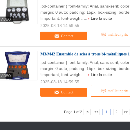
.pd-container { font-family: Arial, sans-serif; col
margin: 0 auto; padding: 15px; box-sizing: border
!important; font-weight: ...
Lire la suite
2025-08-18 14:59:55
meilleur prix
Contact
M3/M42 Ensemble de scies à trous bi-métalliques 1
.pd-container { font-family: Arial, sans-serif; col
margin: 0 auto; padding: 15px; box-sizing: border
!important; font-weight: ...
Lire la suite
2025-08-18 14:59:55
meilleur prix
Contact
Page 1 of 2
|<
<<
1
2
>>