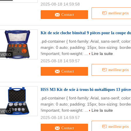
2025-08-18 14:59:58
meilleur prix
Contact
Kit de scie cloche bimétal 9 pièces pour la coupe d
.pd-container { font-family: Arial, sans-serif; col
margin: 0 auto; padding: 15px; box-sizing: border
!important; font-weight: ...
Lire la suite
2025-08-18 14:59:57
meilleur prix
Contact
HSS M3 Kit de scie à trous bi-métalliques 13 pièc
.pd-container { font-family: Arial, sans-serif; col
margin: 0 auto; padding: 15px; box-sizing: border
!important; font-weight: ...
Lire la suite
2025-08-18 14:59:57
meilleur prix
Contact