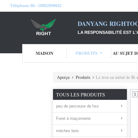
Téléphone:
86--18082090042
DANYANG RIGHTOO
LA RESPONSABILITÉ EST L'
MAISON
PRODUITS
AU SUJET 
Aperçu
Produits
Le trou en métal de Bi 
TOUS LES PRODUITS
1
peu de perceuse de hss
Foret à maçonnerie
mèches bois