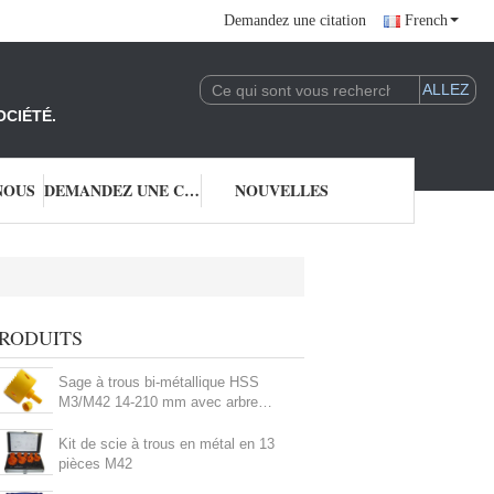
Demandez une citation
French
OCIÉTÉ.
NOUS
DEMANDEZ UNE CITATION
NOUVELLES
RODUITS
Sage à trous bi-métallique HSS
M3/M42 14-210 mm avec arbre
intégré
Kit de scie à trous en métal en 13
pièces M42