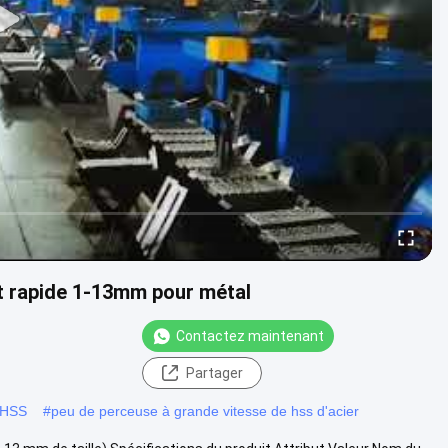
 rapide 1-13mm pour métal
Contactez maintenant
Partager
e HSS
#
peu de perceuse à grande vitesse de hss d'acier