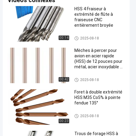
Vidéos connexes
HSS 4 Fraiseur à
extrémité de flûte à
fraiseuse CNC
entièrement broyée
peu de perceuse de hss
00:14
2025-08-18
Mèches à percer pour
avion en acier rapide
(HSS) de 12 pouces pour
métal, acier inoxydable et
aluminium
peu de perceuse de hss
00:42
2025-08-18
Foret à double extrémité
HSS M35 Co5% à pointe
fendue 135°
peu de perceuse de hss
2025-08-18
00:23
Trous de forage HSS à