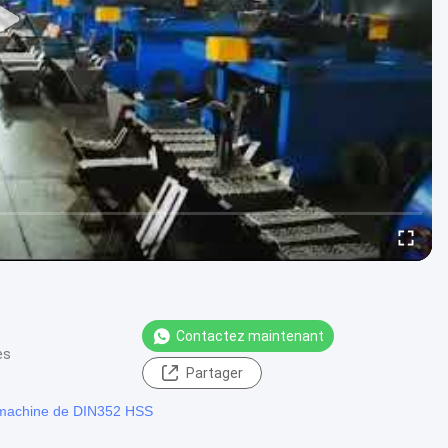
Contactez maintenant
es
Partager
 machine de DIN352 HSS