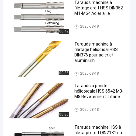
Tarauds machine à
filetage droit HSS DIN352
M1-M64 Acier allié
Robinets de machine de HSS
2025-08-18
00:42
Tarauds machine à
filetage hélicoïdal HSS
DIN376 pour acier et
aluminium
Robinets de machine de HSS
00:35
2025-08-18
Tarauds à pointe
hélicoïdale HSS 6542 M3-
M8 Revêtement Titane
Robinets de machine de HSS
2025-08-18
00:30
Tarauds machine HSS à
filetage droit DIN2181 en