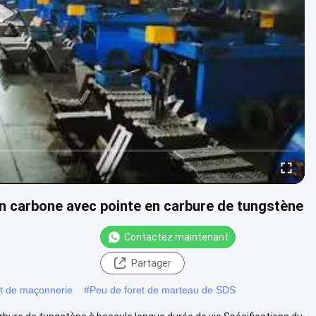
n carbone avec pointe en carbure de tungstène
Contactez maintenant
Partager
nt de maçonnerie
#
Peu de foret de marteau de SDS