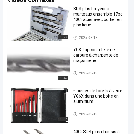
Vidéos connexes
SDS plus broyeur à
marteaux ensemble 17pc
40Cr acier avec boîtier en
plastique
Foret à maçonnerie
00:27
2025-08-18
YG8 Tapcon à tête de
carbure à charpente de
maçonnerie
Foret à maçonnerie
2025-08-18
00:42
6 pièces de forets à verre
YG6X dans une boîte en
aluminium
Foret à maçonnerie
2025-08-18
00:35
40Cr SDS plus châssis à