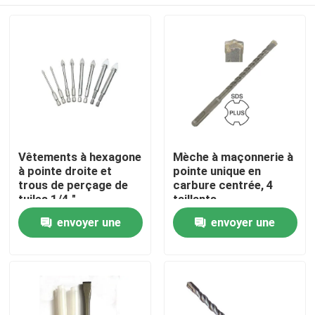
Vêtements à hexagone
Mèche à maçonnerie à
à pointe droite et
pointe unique en
trous de perçage de
carbure centrée, 4
tuiles 1/4 "
taillants
Maison
envoyer une
envoyer une
demande
demande
Produits
Au sujet de nous