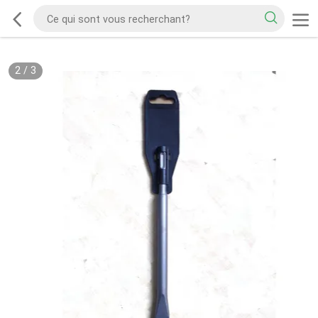
2
/
3