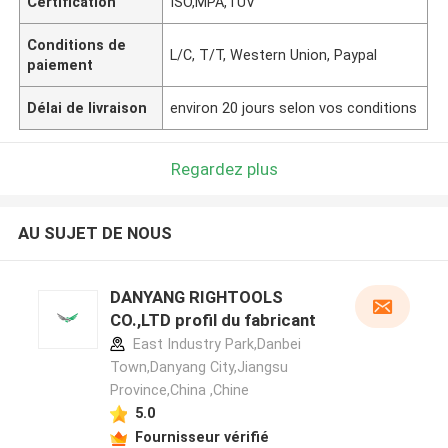
Certification
ISO,MPA,TUV
Conditions de
L/C, T/T, Western Union, Paypal
paiement
Délai de livraison
environ 20 jours selon vos conditions
Regardez plus
AU SUJET DE NOUS
DANYANG RIGHTOOLS
CO.,LTD profil du fabricant
East Industry Park,Danbei
Town,Danyang City,Jiangsu
Province,China ,Chine
5.0
Fournisseur vérifié