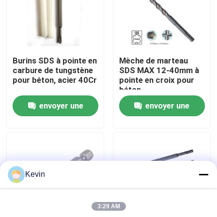
Visite d'usine
Contrôle de qualité
Burins SDS à pointe en
Mèche de marteau
carbure de tungstène
SDS MAX 12-40mm à
pour béton, acier 40Cr
pointe en croix pour
Contactez-nous
béton
envoyer une
envoyer une
Nouvelles
demande
demande
Demandez une citation
Kevin
peu de perceuse de hss
3:29 AM
Foret à maçonnerie