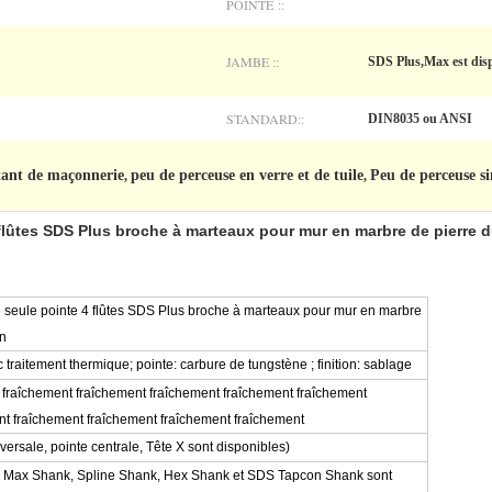
POINTE ::
JAMBE ::
SDS Plus,Max est dis
STANDARD::
DIN8035 ou ANSI
stant de maçonnerie
peu de perceuse en verre et de tuile
Peu de perceuse s
,
,
flûtes SDS Plus broche à marteaux pour mur en marbre de pierre 
 seule pointe 4 flûtes SDS Plus broche à marteaux pour mur en marbre
on
 traitement thermique; pointe: carbure de tungstène ; finition: sablage
t fraîchement fraîchement fraîchement fraîchement fraîchement
nt fraîchement fraîchement fraîchement fraîchement
versale, pointe centrale, Tête X sont disponibles)
Max Shank, Spline Shank, Hex Shank et SDS Tapcon Shank sont