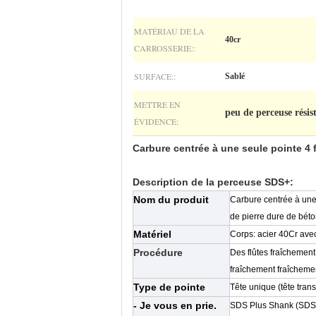
MATÉRIAU DE LA
40cr
CARROSSERIE::
SURFACE::
Sablé
METTRE EN
peu de perceuse rési
ÉVIDENCE:
Carbure centrée à une seule pointe 4 
Description de la perceuse SDS+:
Nom du produit
Carbure centrée à une
de pierre dure de bét
Matériel
Corps: acier 40Cr avec
Procédure
Des flûtes fraîchemen
fraîchement fraîcheme
Type de pointe
Tête unique (tête trans
- Je vous en prie.
SDS Plus Shank (SDS 