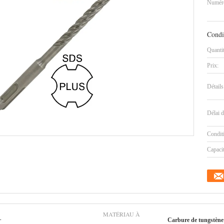
Numéro
Condi
Quanti
Prix:
Détails
Délai d
Condit
Capaci
MATÉRIAU À
+
Carbure de tungstène