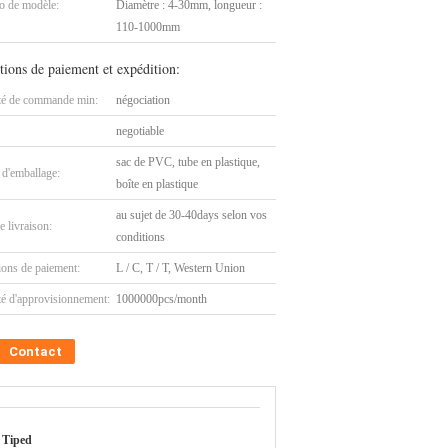
 de modèle:
Diamètre : 4-30mm, longueur :
110-1000mm
tions de paiement et expédition:
té de commande min:
négociation
negotiable
sac de PVC, tube en plastique,
 d'emballage:
boîte en plastique
au sujet de 30-40days selon vos
e livraison:
conditions
ions de paiement:
L / C, T / T, Western Union
té d'approvisionnement:
1000000pcs/month
Contact
 Tiped