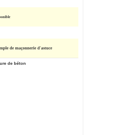
ponible
imple de maçonnerie d'astuce
dure de béton