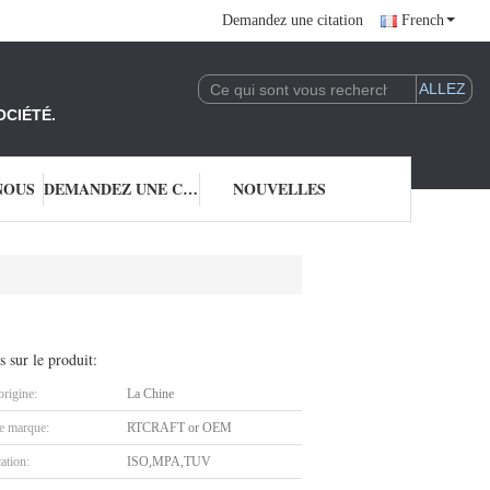
Demandez une citation
French
OCIÉTÉ.
NOUS
DEMANDEZ UNE CITATION
NOUVELLES
s sur le produit:
origine:
La Chine
 marque:
RTCRAFT or OEM
cation:
ISO,MPA,TUV