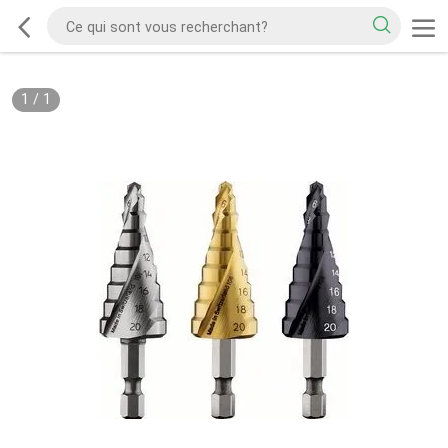
1
/
1