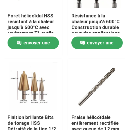
Foret hélicoïdal HSS
Résistance à la
résistant à la chaleur
chaleur jusqu'à 600°C
jusqu'à 600°C avec
Construction durable
revêtement Ti, outils
pour des applications
de perçage adaptés
industrielles de longue
envoyer une
envoyer une
pour métal, bois et
durée
plastique
demande
demande
Maison
Produits
Finition brillante Bits
Fraise hélicoïdale
de forage HSS
entièrement rectifiée
Au sujet de nous
Détraité de la tige 1/2
avec queue de 12 mm,