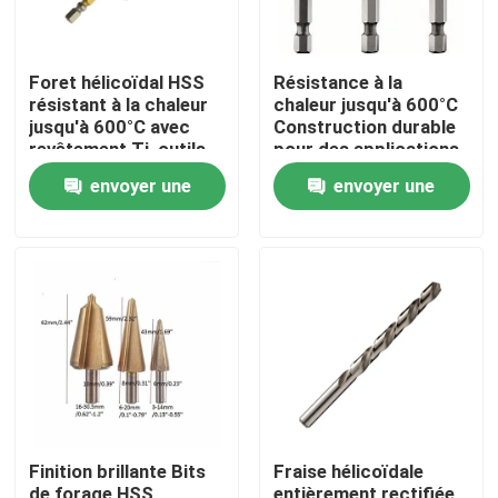
Foret hélicoïdal HSS
Résistance à la
résistant à la chaleur
chaleur jusqu'à 600°C
jusqu'à 600°C avec
Construction durable
revêtement Ti, outils
pour des applications
de perçage adaptés
industrielles de longue
envoyer une
envoyer une
pour métal, bois et
durée
plastique
demande
demande
Maison
Produits
Finition brillante Bits
Fraise hélicoïdale
Au sujet de nous
de forage HSS
entièrement rectifiée