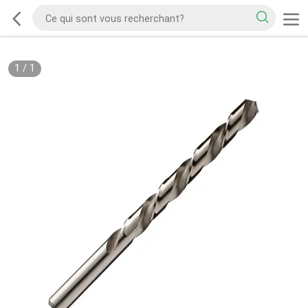
1
/
1