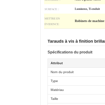
SURFACE ::
Lumineux, Ti-enduit
METTRE EN
Robinets de machin
ÉVIDENCE:
Tarauds à vis à finition bri
Spécifications du produit
Attribut
Nom du produit
Type
Matériau
Taille