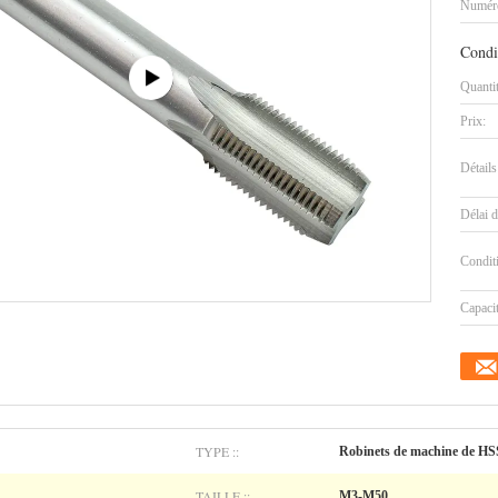
Numéro
Condi
Quanti
Prix:
Détails
Délai d
Condit
Capaci
TYPE ::
Robinets de machine de HS
TAILLE ::
M3-M50