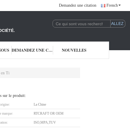
Demandez une citation
French
OCIÉTÉ.
NOUS
DEMANDEZ UNE CITATION
NOUVELLES
 en Ti
s sur le produit:
origine:
La Chine
 marque:
RTCRAFT OR OEM
cation:
ISO,MPA,TUV