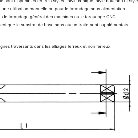
 sont disponibles en trois styles : style conique, style bouchon et styl
 une utilisation manuelle ou pour le taraudage sous alimentation
dans le taraudage général des machines ou le taraudage CNC
tent que le substrat de base sans aucun traitement supplémentaire
nes traversants dans les alliages ferreux et non ferreux.