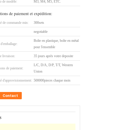
 de modèle:
M3, M4, M5, ETC.
tions de paiement et expédition:
té de commande min:
300sets
negotiable
Boîte en plastique, boîte en métal
 d'emballage:
pour l'ensemble
e livraison:
35 jours après votre deposite
L/C, D/A, D/P, T/T, Western
ions de paiement:
Union
té d'approvisionnement:
500000pieces chaque mois
Contact
S