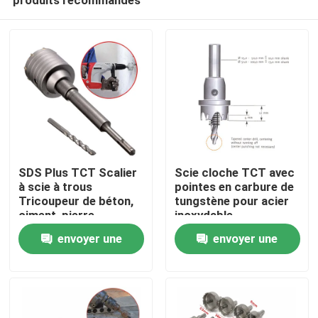
SDS Plus TCT Scalier
Scie cloche TCT avec
à scie à trous
pointes en carbure de
Tricoupeur de béton,
tungstène pour acier
ciment, pierre,
inoxydable
Maison
perceuse
envoyer une
envoyer une
demande
demande
Produits
Au sujet de nous