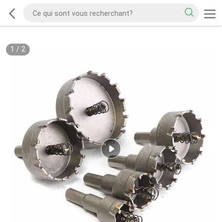
1
/
2