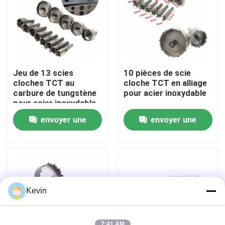
Visite d'usine
Contrôle de qualité
Jeu de 13 scies
10 pièces de scie
cloches TCT au
cloche TCT en alliage
Contactez-nous
carbure de tungstène
pour acier inoxydable
pour acier inoxydable
16-53mm
envoyer une
envoyer une
Nouvelles
demande
demande
Demandez une citation
peu de perceuse de hss
Kevin
Foret à maçonnerie
7:41 AM