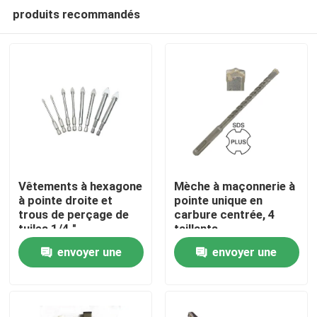
produits recommandés
Vêtements à hexagone
Mèche à maçonnerie à
à pointe droite et
pointe unique en
trous de perçage de
carbure centrée, 4
Maison
tuiles 1/4 "
taillants
envoyer une
envoyer une
Produits
demande
demande
Au sujet de nous