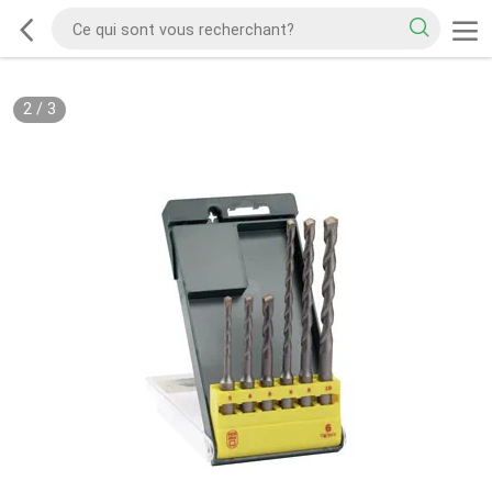
2
/
3