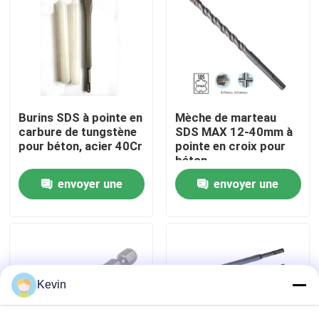
Visite d'usine
Contrôle de qualité
Burins SDS à pointe en
Mèche de marteau
Contactez-nous
carbure de tungstène
SDS MAX 12-40mm à
pour béton, acier 40Cr
pointe en croix pour
béton
Nouvelles
envoyer une
envoyer une
demande
demande
Demandez une citation
peu de perceuse de hss
Kevin
Foret à maçonnerie