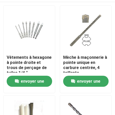
Vêtements à hexagone
Mèche à maçonnerie à
à pointe droite et
pointe unique en
trous de perçage de
carbure centrée, 4
tuiles 1/4 "
taillants
Maison
envoyer une
envoyer une
demande
demande
Produits
Au sujet de nous