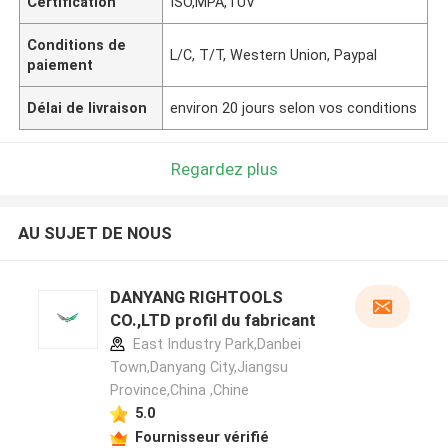
Certification
ISO,MPA,TUV
Conditions de
L/C, T/T, Western Union, Paypal
paiement
Délai de livraison
environ 20 jours selon vos conditions
Regardez plus
AU SUJET DE NOUS
DANYANG RIGHTOOLS
CO.,LTD profil du fabricant
East Industry Park,Danbei
Town,Danyang City,Jiangsu
Province,China ,Chine
5.0
Fournisseur vérifié