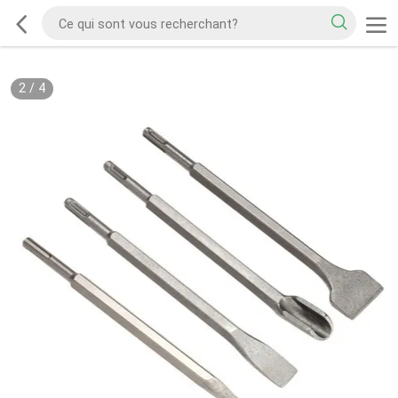
2
/
4