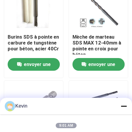
Visite d'usine
Contrôle de qualité
Burins SDS à pointe en
Mèche de marteau
carbure de tungstène
SDS MAX 12-40mm à
pour béton, acier 40Cr
pointe en croix pour
Contactez-nous
béton
envoyer une
envoyer une
Nouvelles
demande
demande
Demandez une citation
Kevin
peu de perceuse de hss
9:01 AM
Foret à maçonnerie