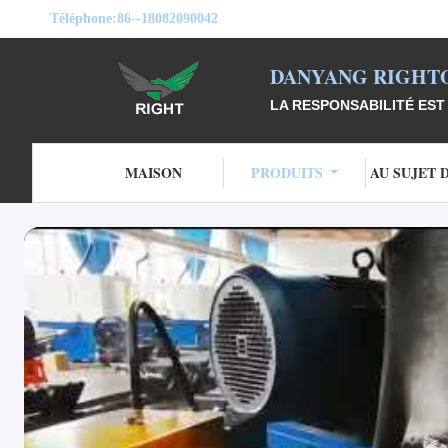
Téléphone:
86--18082090042
DANYANG RIGHTO
LA RESPONSABILITÉ EST 
MAISON
PRODUITS
AU SUJET 