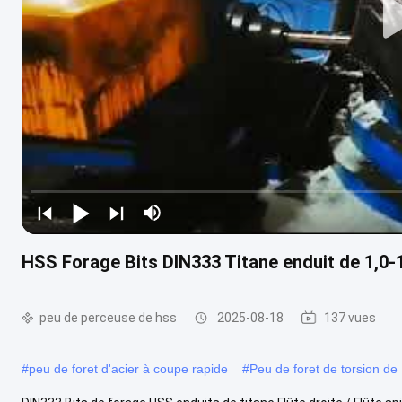
HSS Forage Bits DIN333 Titane enduit de 1,0-1
peu de perceuse de hss
2025-08-18
137 vues
#
peu de foret d'acier à coupe rapide
#
Peu de foret de torsion d