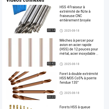
Vidéos connexes
HSS 4 Fraiseur à
extrémité de flûte à
fraiseuse CNC
entièrement broyée
peu de perceuse de hss
00:14
2025-08-18
Mèches à percer pour
avion en acier rapide
(HSS) de 12 pouces pour
métal, acier inoxydable et
aluminium
peu de perceuse de hss
00:42
2025-08-18
Foret à double extrémité
HSS M35 Co5% à pointe
fendue 135°
peu de perceuse de hss
2025-08-18
00:23
Forets HSS à queue