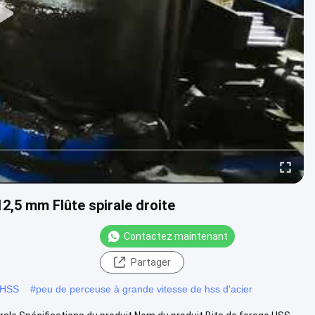
2,5 mm Flûte spirale droite
Contactez maintenant
Partager
e HSS
#
peu de perceuse à grande vitesse de hss d'acier