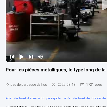
Pour les pièces métalliques, le type long de 
peu de perceuse de hss
2025-08-18
1721 vues
#
peu de foret d'acier à coupe rapide
#
Peu de foret de torsion d