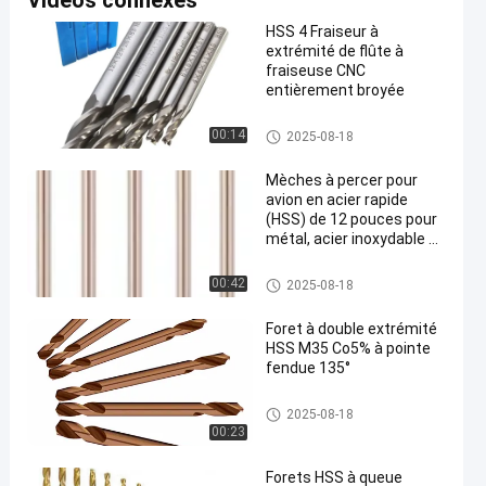
Vidéos connexes
HSS 4 Fraiseur à
extrémité de flûte à
fraiseuse CNC
entièrement broyée
peu de perceuse de hss
00:14
2025-08-18
Mèches à percer pour
avion en acier rapide
(HSS) de 12 pouces pour
métal, acier inoxydable et
aluminium
peu de perceuse de hss
00:42
2025-08-18
Foret à double extrémité
HSS M35 Co5% à pointe
fendue 135°
peu de perceuse de hss
2025-08-18
00:23
Forets HSS à queue