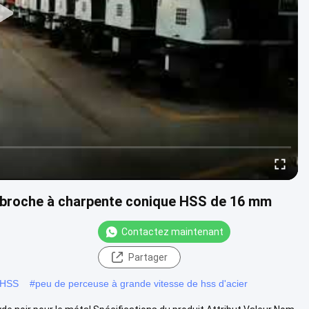
la broche à charpente conique HSS de 16 mm
Contactez maintenant
Partager
e HSS
#
peu de perceuse à grande vitesse de hss d'acier