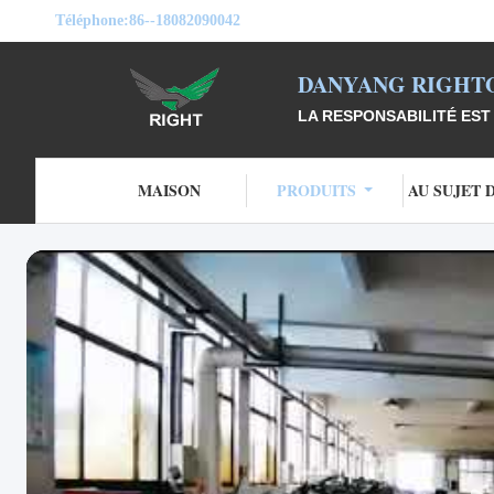
Téléphone:
86--18082090042
DANYANG RIGHTO
LA RESPONSABILITÉ EST 
MAISON
PRODUITS
AU SUJET 