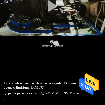
Forets hélicoïdaux courts en acier rapide HSS pour métaux,
queue cylindrique, DIN1897
peu de perceuse de hss
2025-08-18
21 vues