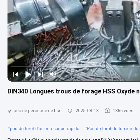
DIN340 Longues trous de forage HSS Oxyde n
peu de perceuse de hss
2025-08-18
1866 vues
#
peu de foret d'acier à coupe rapide
#
Peu de foret de torsion d