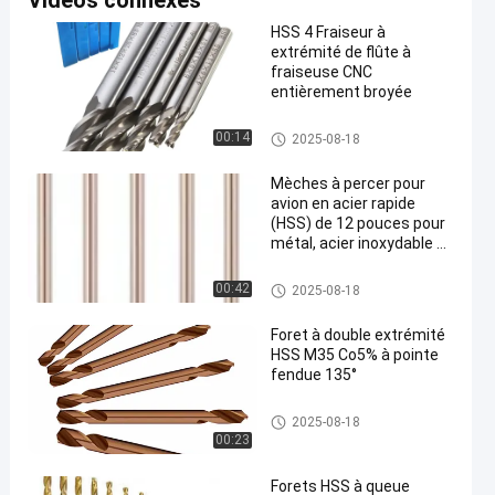
Vidéos connexes
HSS 4 Fraiseur à
extrémité de flûte à
fraiseuse CNC
entièrement broyée
peu de perceuse de hss
00:14
2025-08-18
Mèches à percer pour
avion en acier rapide
(HSS) de 12 pouces pour
métal, acier inoxydable et
aluminium
peu de perceuse de hss
00:42
2025-08-18
Foret à double extrémité
HSS M35 Co5% à pointe
fendue 135°
peu de perceuse de hss
2025-08-18
00:23
Forets HSS à queue