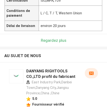
Certification
ISO,MPA,TUV
Conditions de
L / C, T / T, Western Union
paiement
Délai de livraison
environ 20 jours
Regardez plus
AU SUJET DE NOUS
DANYANG RIGHTOOLS
CO.,LTD profil du fabricant
East Industry Park,Danbei
Town,Danyang City,Jiangsu
Province,China ,Chine
5.0
Fournisseur vérifié