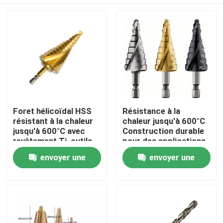
Foret hélicoïdal HSS
Résistance à la
résistant à la chaleur
chaleur jusqu'à 600°C
jusqu'à 600°C avec
Construction durable
revêtement Ti, outils
pour des applications
de perçage adaptés
industrielles de longue
Maison
envoyer une
envoyer une
pour métal, bois et
durée
plastique
demande
demande
Produits
Au sujet de nous