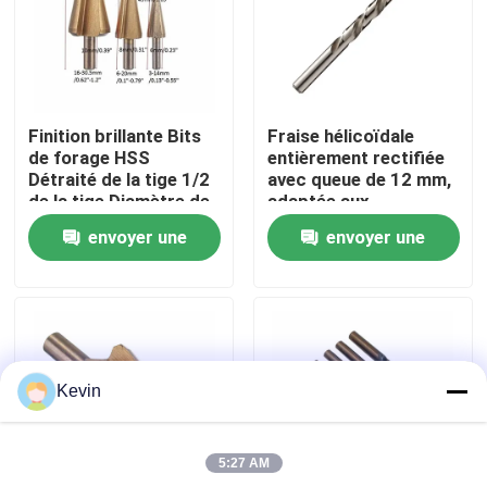
Visite d'usine
Contrôle de qualité
Finition brillante Bits
Fraise hélicoïdale
de forage HSS
entièrement rectifiée
Détraité de la tige 1/2
avec queue de 12 mm,
Contactez-nous
de la tige Diamètre de
adaptée aux
l'acier à grande
opérations de fraisage
envoyer une
envoyer une
vitesse du métal du
industriel
bois du plastique
Nouvelles
demande
demande
Demandez une citation
Kevin
peu de perceuse de hss
5:27 AM
Foret à maçonnerie