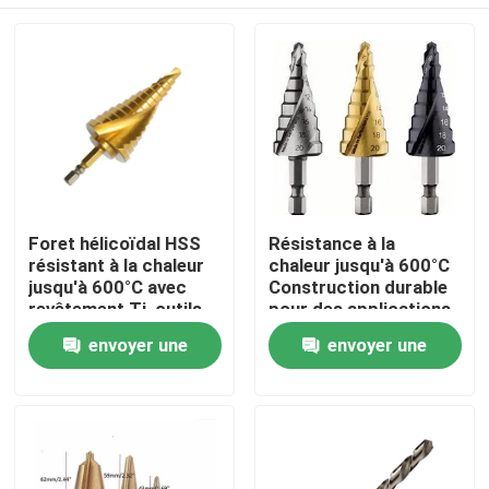
Foret hélicoïdal HSS
Résistance à la
résistant à la chaleur
chaleur jusqu'à 600°C
jusqu'à 600°C avec
Construction durable
revêtement Ti, outils
pour des applications
de perçage adaptés
industrielles de longue
Maison
envoyer une
envoyer une
pour métal, bois et
durée
plastique
demande
demande
Produits
Au sujet de nous