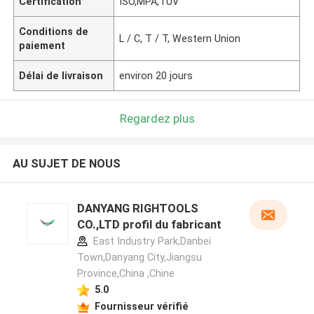
Certification
ISO,MPA,TUV
Conditions de
L / C, T / T, Western Union
paiement
Délai de livraison
environ 20 jours
Regardez plus
AU SUJET DE NOUS
DANYANG RIGHTOOLS
CO.,LTD profil du fabricant
East Industry Park,Danbei
Town,Danyang City,Jiangsu
Province,China ,Chine
5.0
Fournisseur vérifié