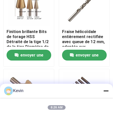
Visite d'usine
Contrôle de qualité
Finition brillante Bits
Fraise hélicoïdale
de forage HSS
entièrement rectifiée
Détraité de la tige 1/2
avec queue de 12 mm,
Contactez-nous
de la tige Diamètre de
adaptée aux
l'acier à grande
opérations de fraisage
envoyer une
envoyer une
vitesse du métal du
industriel
bois du plastique
Nouvelles
demande
demande
Demandez une citation
Kevin
peu de perceuse de hss
8:26 AM
Foret à maçonnerie