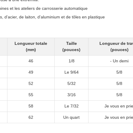
hines et les ateliers de carrosserie automatique
s, d'acier, de laiton, d'aluminium et de tôles en plastique
l
Longueur totale
Taille
Longueur de trav
(mm)
(pouces)
(pouces)
46
1/8
- Un demi
49
Le 9/64
5/8
52
5/32
5/8
55
3/16
5/8
58
Le 7/32
Je vous en prie
62
Un quart
Je vous en prie