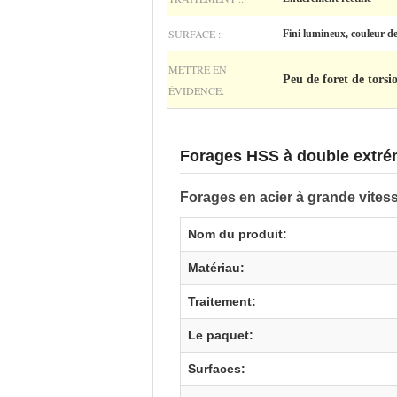
SURFACE ::
Fini lumineux, couleur de
METTRE EN
Peu de foret de tors
ÉVIDENCE:
Forages HSS à double extrém
Forages en acier à grande vitess
Nom du produit:
Matériau:
Traitement:
Le paquet:
Surfaces: