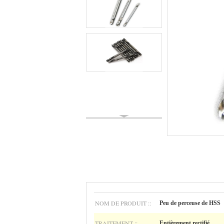
NOM DE PRODUIT ::
Peu de perceuse de HSS
TRAITEMENT ::
Entièrement rectifié