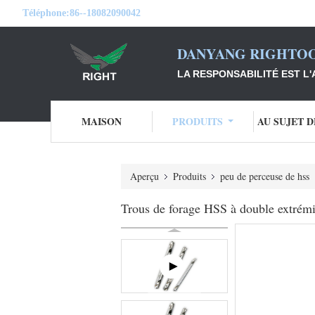
Téléphone:
86--18082090042
DANYANG RIGHTOO
LA RESPONSABILITÉ EST L'
MAISON
PRODUITS
AU SUJET 
Aperçu
Produits
peu de perceuse de hss
Trous de forage HSS à double extrémit