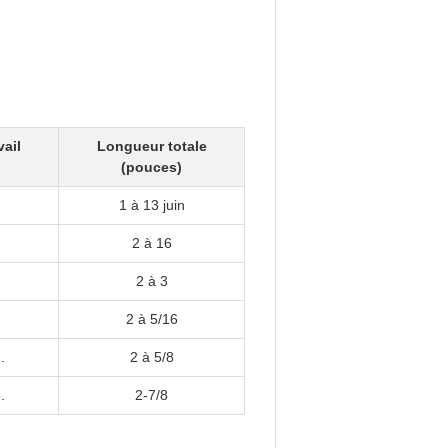
ail
Longueur totale
(pouces)
1 à 13 juin
2 à 16
2 à 3
2 à 5/16
.
2 à 5/8
.
2-7/8