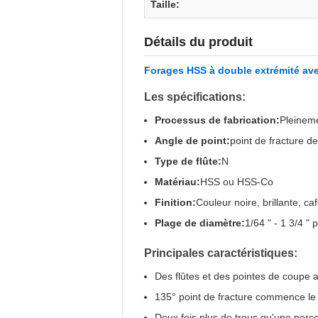
Taille:
Détails du produit
Forages HSS à double extrémité avec 
Les spécifications:
Processus de fabrication:
Pleinem
Angle de point:
point de fracture d
Type de flûte:
N
Matériau:
HSS ou HSS-Co
Finition:
Couleur noire, brillante, ca
Plage de diamètre:
1/64 " - 1 3/4 "
Principales caractéristiques:
Des flûtes et des pointes de coupe a
135° point de fracture commence l
Deux fois plus de trous qu'une perc