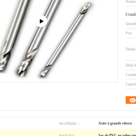
Numéro
Condi
Quanti
Prix:
Détails
Délai d
Condit
Capaci
MATÉRIEL ::
Acier à grande vitesse
PAQUET ::
Sac de PVC ou selon vos