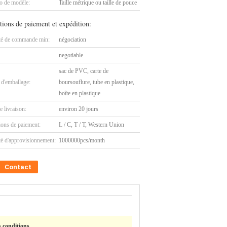
 de modèle:
Taille métrique ou taille de pouce
tions de paiement et expédition:
té de commande min:
négociation
negotiable
sac de PVC, carte de
 d'emballage:
boursouflure, tube en plastique,
boîte en plastique
e livraison:
environ 20 jours
ions de paiement:
L / C, T / T, Western Union
té d'approvisionnement:
1000000pcs/month
Contact
 conditions