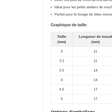
Idéal pour les petits ateliers de mac
Parfait pour le forage de tôles mince
Graphique de taille:
Taille
Longueur de travai
(mm)
(mm)
3
11
3.2
11
3.5
14
4
14
4.5
17
5
17