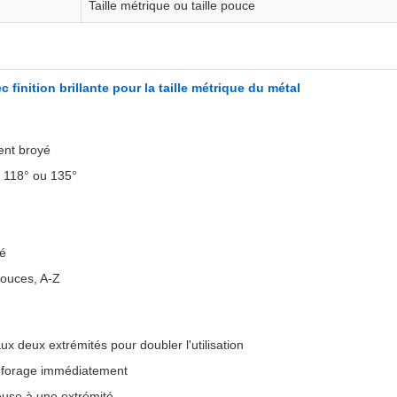
Taille métrique ou taille pouce
finition brillante pour la taille métrique du métal
ent broyé
e 118° ou 135°
fé
 pouces, A-Z
ux deux extrémités pour doubler l'utilisation
e forage immédiatement
euse à une extrémité.