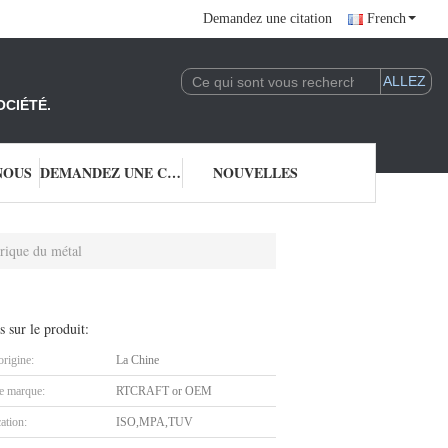
Demandez une citation
French
OCIÉTÉ.
NOUS
DEMANDEZ UNE CITATION
NOUVELLES
trique du métal
s sur le produit:
origine:
La Chine
 marque:
RTCRAFT or OEM
cation:
ISO,MPA,TUV