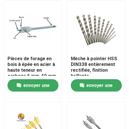
Pièces de forage en
Mèche à pointer HSS
bois à épée en acier à
DIN338 entièrement
haute teneur en
rectifiée, finition
carbone 6 mm-40 mm
brillante
envoyer une
envoyer une
Maison
demande
demande
Produits
Au sujet de nous