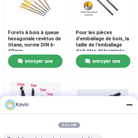
Visite d'usine
Forets à bois à queue
Pour les pièces
Contrôle de qualité
hexagonale revêtus de
d'emballage de bois, la
titane, norme DIN 6-
taille de l'emballage
40mm
doit être déterminée
Contactez-nous
en tenant compte de
envoyer une
envoyer une
l'état des pièces.
demande
demande
Nouvelles
Demandez une citation
Kevin
peu de perceuse de hss
2:21 AM
Foret à maçonnerie