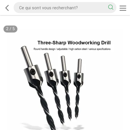
2
/
5